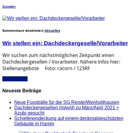
Google+
für
Kommentare deaktiviert
Aktuelles
Wir
stellen
Wir stellen ein: Dachdeckergeselle/Vorarbeiter
ein:
Dachdeckergeselle/Vorarbeiter
Wir suchen zum nächstmöglichen Zeitpunkt einen
Dachdeckergesellen / Vorarbeiter. Nähere Infos hier:
Stellenangebote Foto: racorn / 123RF
Weiterlesen
Neueste Beiträge
Neue Fussbälle für die SG Reiste/Wenholthausen
Dachdeckergesellen (m/w/d) zu März/April 2021 +
Azubi gesucht
Schiefereindeckung auf einem denkmalgeschützten
Gebäude in Hamm