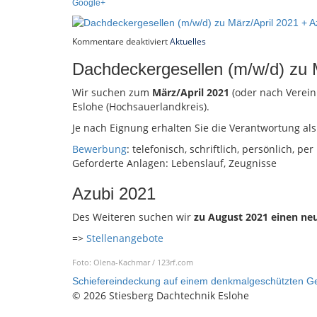
Google+
für
Kommentare deaktiviert
Aktuelles
Dachdeckergesellen
(m/w/d)
Dachdeckergesellen (m/w/d) zu 
zu
März/April
2021
Wir suchen zum
März/April 2021
(oder nach Verein
+
Azubi
Eslohe (Hochsauerlandkreis).
gesucht
Je nach Eignung erhalten Sie die Verantwortung als
Bewerbung
: telefonisch, schriftlich, persönlich, per
Geforderte Anlagen: Lebenslauf, Zeugnisse
Azubi 2021
Des Weiteren suchen wir
zu August 2021 einen ne
=>
Stellenangebote
Foto: Olena-Kachmar / 123rf.com
Schiefereindeckung auf einem denkmalgeschützten 
© 2026 Stiesberg Dachtechnik Eslohe