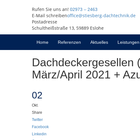
Rufen Sie uns an!
02973 – 2463
E-Mail schreiben
office@stiesberg-dachtechnik.de
Postadresse
Schultheißstraße 13, 59889 Eslohe
Home
Referenzen
Aktuelles
Leistunge
Dachdeckergesellen 
März/April 2021 + Az
02
Okt.
Share
Twitter
Facebook
Linkedin